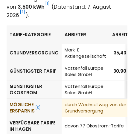
[1]
von
3.500 kWh
(Datenstand: 7. August
[2]
2026
).
TARIF-KATEGORIE
ANBIETER
ARBEITSP
Strompreise in Hagen nach Tarif-Kategorie
Mark-E
GRUNDVERSORGUNG
35,43
ct
Aktiengesellschaft
Vattenfall Europe
GÜNSTIGSTER TARIF
30,90
ct
Sales GmbH
GÜNSTIGSTER
Vattenfall Europe
ÖKOSTROM
Sales GmbH
MÖGLICHE
durch Wechsel weg von der
[3]
ERSPARNIS
Grundversorgung
VERFÜGBARE TARIFE
davon 77 Ökostrom-Tarife
IN HAGEN