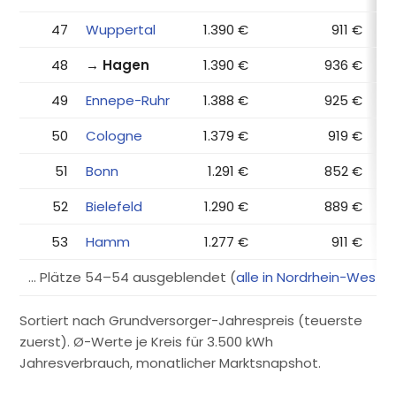
47
Wuppertal
1.390 €
911 €
48
→ Hagen
1.390 €
936 €
49
Ennepe-Ruhr
1.388 €
925 €
50
Cologne
1.379 €
919 €
51
Bonn
1.291 €
852 €
52
Bielefeld
1.290 €
889 €
53
Hamm
1.277 €
911 €
… Plätze 54–54 ausgeblendet (
alle in Nordrhein-Westf
Sortiert nach Grundversorger-Jahrespreis (teuerste
zuerst). Ø-Werte je Kreis für 3.500 kWh
Jahresverbrauch, monatlicher Marktsnapshot.