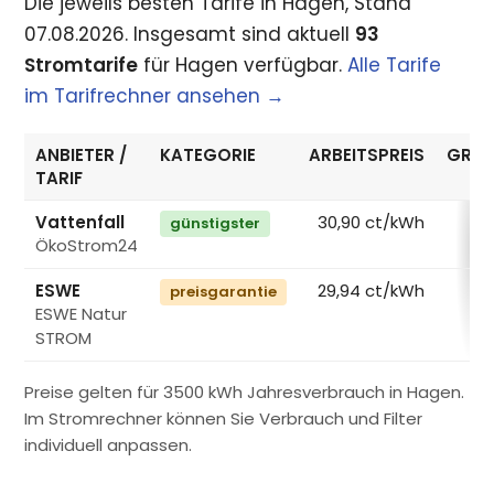
Die jeweils besten Tarife in Hagen, Stand
07.08.2026. Insgesamt sind aktuell
93
Stromtarife
für Hagen verfügbar.
Alle Tarife
im Tarifrechner ansehen →
ANBIETER /
KATEGORIE
ARBEITSPREIS
GRUN
TARIF
Vattenfall
30,90 ct/kWh
günstigster
ÖkoStrom24
€
ESWE
29,94 ct/kWh
preisgarantie
ESWE Natur
€
STROM
Preise gelten für 3500 kWh Jahresverbrauch in Hagen.
Im Stromrechner können Sie Verbrauch und Filter
individuell anpassen.