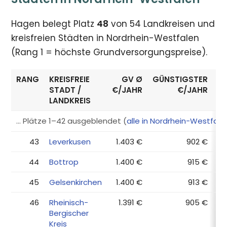
Hagen belegt Platz
48
von 54 Landkreisen und
kreisfreien Städten in Nordrhein-Westfalen
(Rang 1 = höchste Grundversorgungspreise).
RANG
KREISFREIE
GV Ø
GÜNSTIGSTER
E
STADT /
€/JAHR
€/JAHR
LANDKREIS
… Plätze 1–42 ausgeblendet (
alle in Nordrhein-Westfal
43
Leverkusen
1.403 €
902 €
44
Bottrop
1.400 €
915 €
45
Gelsenkirchen
1.400 €
913 €
46
Rheinisch-
1.391 €
905 €
Bergischer
Kreis