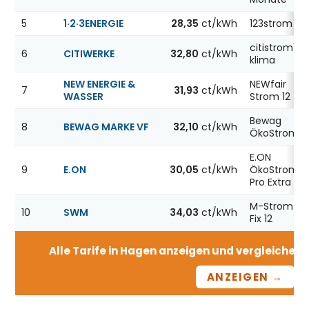
5
1·2·3ENERGIE
28,35
ct/kWh
123strom
citistrom12
6
CITIWERKE
32,80
ct/kWh
klima
NEW ENERGIE &
NEWfair
7
31,93
ct/kWh
WASSER
Strom 12
Bewag
8
BEWAG MARKE VF
32,10
ct/kWh
ÖkoStrom12
E.ON
9
E.ON
30,05
ct/kWh
ÖkoStrom
Pro Extra 12
M-Strom
10
SWM
34,03
ct/kWh
Fix 12
Alle Tarife in Hagen anzeigen und vergleichen –
ANZEIGEN →