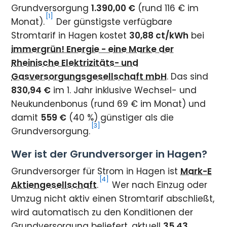
Grundversorgung
1.390,00 €
(rund 116 € im
[1]
Monat).
Der günstigste verfügbare
Stromtarif in Hagen kostet
30,88 ct/kWh
bei
immergrün! Energie - eine Marke der
Rheinische Elektrizitäts- und
Gasversorgungsgesellschaft mbH
. Das sind
830,94 €
im 1. Jahr inklusive Wechsel- und
Neukundenbonus (rund 69 € im Monat) und
damit
559 €
(40 %) günstiger als die
[3]
Grundversorgung.
Wer ist der Grundversorger in Hagen?
Grundversorger für Strom in Hagen ist
Mark-E
[4]
Aktiengesellschaft
.
Wer nach Einzug oder
Umzug nicht aktiv einen Stromtarif abschließt,
wird automatisch zu den Konditionen der
Grundversorgung beliefert, aktuell
35,43