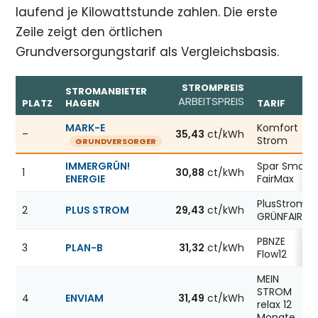
laufend je Kilowattstunde zahlen. Die erste
Zeile zeigt den örtlichen
Grundversorgungstarif als Vergleichsbasis.
STROMPREIS
STROMANBIETER
ARBEITSPREIS
PLATZ
HAGEN
TARIF
Günstigste Stromanbieter in Hagen, Stand 07.08.2026; j
MARK-E
Komfort
–
35,43
ct/kWh
Strom
GRUNDVERSORGER
IMMERGRÜN!
Spar Smart
1
30,88
ct/kWh
ENERGIE
FairMax
PlusStrom
2
PLUS STROM
29,43
ct/kWh
GRÜNFAIR
PBNZE
3
PLAN-B
31,32
ct/kWh
Flow12
MEIN
STROM
4
ENVIAM
31,49
ct/kWh
relax 12
Monate