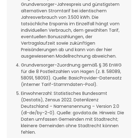
Grundversorger-Jahrespreis und günstigstem
alternativen Stromtarif bei identischem
Jahresverbrauch von 3.500 kWh. Die
tatsächliche Ersparnis im Einzelfall hängt vom
individuellen Verbrauch, dem gewählten Tarif,
eventuellen Bonuszahlungen, der
Vertragslaufzeit sowie zukünftigen
Preisänderungen ab und kann von der hier
ausgewiesenen Modellrechnung abweichen.
Grundversorger-Zuordnung gemäß § 36 EnWG
für die 8 Postleitzahlen von Hagen (z. B. 58089,
58091, 58093). Quelle: BasicProvider-Datensatz
(interner Tarif-Stammdaten-Pool).
Einwohnerzahl: Statistisches Bundesamt
(Destatis), Zensus 2022. Datenlizenz
Deutschland – Namensnennung – Version 2.0
(dl-de/by-2-0). Quelle: govdata.de. Hinweis: Die
Daten umfassen Gemeinden mit Stadtrecht;
kleinere Gemeinden ohne Stadtrecht können
fehlen.