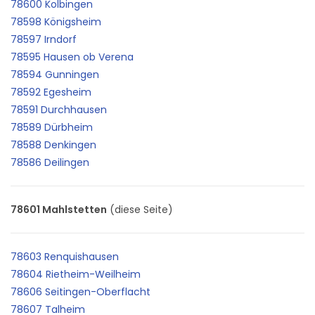
78600 Kolbingen
78598 Königsheim
78597 Irndorf
78595 Hausen ob Verena
78594 Gunningen
78592 Egesheim
78591 Durchhausen
78589 Dürbheim
78588 Denkingen
78586 Deilingen
78601 Mahlstetten
(diese Seite)
78603 Renquishausen
78604 Rietheim-Weilheim
78606 Seitingen-Oberflacht
78607 Talheim