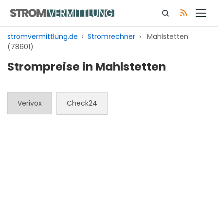
Zum
Inhalt
springen
stromvermittlung.de
›
Stromrechner
›
Mahlstetten
(78601)
Strompreise in Mahlstetten
Verivox
Check24