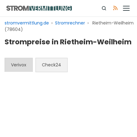
Zum
Inhalt
springen
stromvermittlung.de
›
Stromrechner
›
Rietheim-Weilheim
(78604)
Strompreise in Rietheim-Weilheim
Verivox
Check24