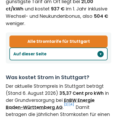
günstigste Tarif am Ort liegt bei
21,00
ct/kWh
und kostet
937 €
im 1. Jahr inklusive
Wechsel- und Neukundenbonus, also
504 €
weniger.
Alle Stromtarife für Stuttgart
Auf dieser Seite
Was kostet Strom in Stuttgart?
Der aktuelle Strompreis in Stuttgart beträgt
(Stand 6. August 2026)
35,37 Cent pro kWh
in
der Grundversorgung bei
EnBW Energie
[2]
[4]
Baden-Württemberg AG
.
Damit
betragen die jährlichen Stromkosten für einen