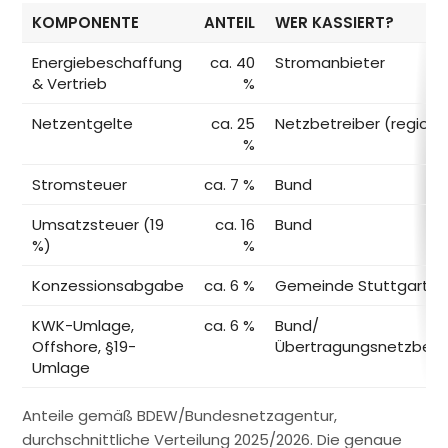
KOMPONENTE
ANTEIL
WER KASSIERT?
Energiebeschaffung
ca. 40
Stromanbieter
& Vertrieb
%
Netzentgelte
ca. 25
Netzbetreiber (regiona
%
Stromsteuer
ca. 7 %
Bund
Umsatzsteuer (19
ca. 16
Bund
%)
%
Konzessionsabgabe
ca. 6 %
Gemeinde Stuttgart
KWK-Umlage,
ca. 6 %
Bund/
Offshore, §19-
Übertragungsnetzbetr
Umlage
Anteile gemäß BDEW/Bundesnetzagentur,
durchschnittliche Verteilung 2025/2026. Die genaue