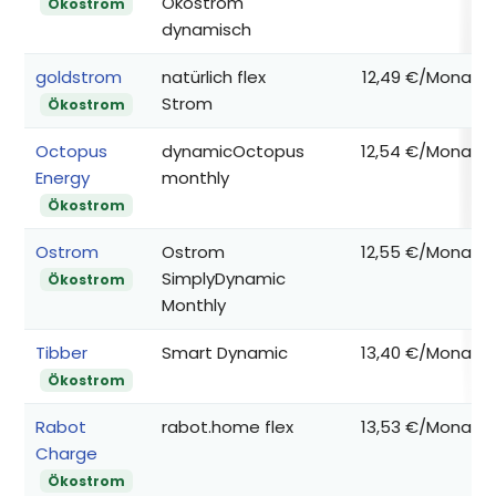
Ökostrom
Ökostrom
dynamisch
goldstrom
natürlich flex
12,49 €/Monat
Strom
Ökostrom
Octopus
dynamicOctopus
12,54 €/Monat
Energy
monthly
Ökostrom
Ostrom
Ostrom
12,55 €/Monat
SimplyDynamic
Ökostrom
Monthly
Tibber
Smart Dynamic
13,40 €/Monat
Ökostrom
Rabot
rabot.home flex
13,53 €/Monat
Charge
Ökostrom