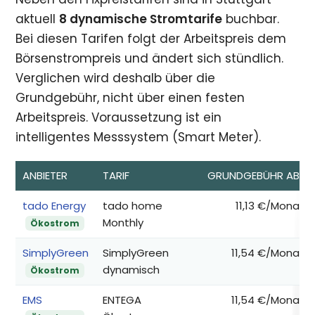
aktuell
8 dynamische Stromtarife
buchbar.
Bei diesen Tarifen folgt der Arbeitspreis dem
Börsenstrompreis und ändert sich stündlich.
Verglichen wird deshalb über die
Grundgebühr, nicht über einen festen
Arbeitspreis. Voraussetzung ist ein
intelligentes Messsystem (Smart Meter).
ANBIETER
TARIF
GRUNDGEBÜHR AB*
tado Energy
tado home
11,13 €/Monat
Monthly
Ökostrom
SimplyGreen
SimplyGreen
11,54 €/Monat
dynamisch
Ökostrom
EMS
ENTEGA
11,54 €/Monat