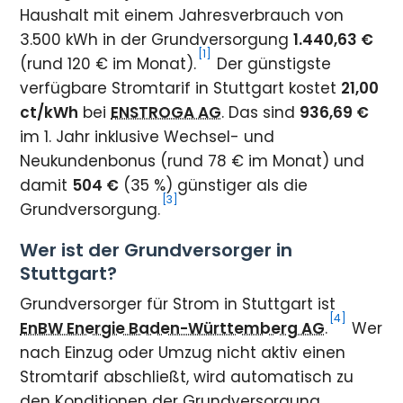
Haushalt mit einem Jahresverbrauch von
3.500 kWh in der Grundversorgung
1.440,63 €
[1]
(rund 120 € im Monat).
Der günstigste
verfügbare Stromtarif in Stuttgart kostet
21,00
ct/kWh
bei
ENSTROGA AG
. Das sind
936,69 €
im 1. Jahr inklusive Wechsel- und
Neukundenbonus (rund 78 € im Monat) und
damit
504 €
(35 %) günstiger als die
[3]
Grundversorgung.
Wer ist der Grundversorger in
Stuttgart?
Grundversorger für Strom in Stuttgart ist
[4]
EnBW Energie Baden-Württemberg AG
.
Wer
nach Einzug oder Umzug nicht aktiv einen
Stromtarif abschließt, wird automatisch zu
den Konditionen der Grundversorgung