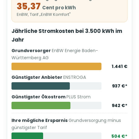
35,37
Cent pro kWh
EnBW, Tarif „EnBW Komfort"
Jährliche Stromkosten bei 3.500 kWh im
Jahr
Grundversorger
EnBW Energie Baden-
Württemberg AG
1.441 €
Günstigster Anbieter
ENSTROGA
937 €*
Günstigster Ökostrom
PLUS Strom
942 €*
Ihre mögliche Ersparnis
Grundversorgung minus
günstigster Tarif
504 €*