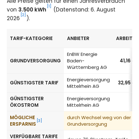
Alle Preise gelten für einen Jahresverbrauch
[1]
von
3.500 kWh
(Datenstand: 6. August
[2]
2026
).
TARIF-KATEGORIE
ANBIETER
ARBEITSP
Strompreise in Stuttgart nach Tarif-Kategorie
EnBW Energie
GRUNDVERSORGUNG
Baden-
41,16
ct
Württemberg AG
Energieversorgung
GÜNSTIGSTER TARIF
32,95
ct
Mittelrhein AG
GÜNSTIGSTER
Energieversorgung
ÖKOSTROM
Mittelrhein AG
MÖGLICHE
durch Wechsel weg von der
[3]
ERSPARNIS
Grundversorgung
VERFÜGBARE TARIFE