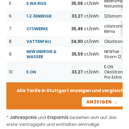
BiberSmart
5
E.WA RISS
35,06
ct/kWh
Naturstrom
6
1·2·3ENERGIE
33,27
ct/kWh
123strom
citistrom12
7
CITIWERKE
35,46
ct/kWh
klima
8
VATTENFALL
34,90
ct/kWh
ÖkoStrom12
NEW ENERGIE &
NEWfair
9
35,59
ct/kWh
WASSER
Strom 12
E.ON
10
E.ON
33,27
ct/kWh
ÖkoStrom
Pro Extra 12
Alle Tarife in Stuttgart anzeigen und vergleichen 
ANZEIGEN →
*
Jahrespreis
und
Ersparnis
beziehen sich auf das
erste Vertragsjahr und enthalten einmalige