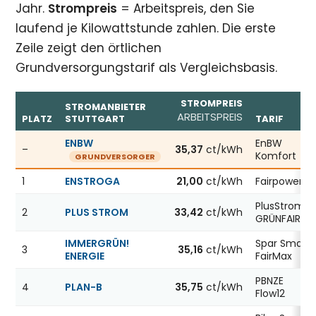
Jahr.
Strompreis
= Arbeitspreis, den Sie
laufend je Kilowattstunde zahlen. Die erste
Zeile zeigt den örtlichen
Grundversorgungstarif als Vergleichsbasis.
STROMPREIS
STROMANBIETER
ARBEITSPREIS
PLATZ
STUTTGART
TARIF
Günstigste Stromanbieter in Stuttgart, Stand 06.08.202
ENBW
EnBW
–
35,37
ct/kWh
Komfort
GRUNDVERSORGER
1
ENSTROGA
21,00
ct/kWh
Fairpower X
PlusStrom
2
PLUS STROM
33,42
ct/kWh
GRÜNFAIR
IMMERGRÜN!
Spar Smart
3
35,16
ct/kWh
ENERGIE
FairMax
PBNZE
4
PLAN-B
35,75
ct/kWh
Flow12