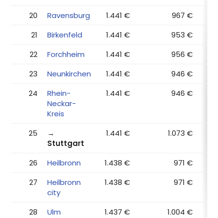
20
Ravensburg
1.441 €
967 €
21
Birkenfeld
1.441 €
953 €
22
Forchheim
1.441 €
956 €
23
Neunkirchen
1.441 €
946 €
24
Rhein-
1.441 €
946 €
Neckar-
Kreis
25
→
1.441 €
1.073 €
Stuttgart
26
Heilbronn
1.438 €
971 €
27
Heilbronn
1.438 €
971 €
city
28
Ulm
1.437 €
1.004 €