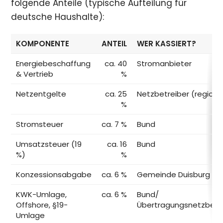
folgende Anteile (typische Aufteilung für
deutsche Haushalte):
KOMPONENTE
ANTEIL
WER KASSIERT?
Energiebeschaffung
ca. 40
Stromanbieter
& Vertrieb
%
Netzentgelte
ca. 25
Netzbetreiber (regiona
%
Stromsteuer
ca. 7 %
Bund
Umsatzsteuer (19
ca. 16
Bund
%)
%
Konzessionsabgabe
ca. 6 %
Gemeinde Duisburg
KWK-Umlage,
ca. 6 %
Bund/
Offshore, §19-
Übertragungsnetzbetr
Umlage