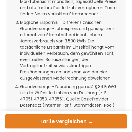
Marktübersicht monatlich; tagesaktuelle Preise
und alle für Ihre Postleitzahl verfügbaren Tarife
finden Sie im verlinkten Stromrechner.
Mögliche Ersparnis = Differenz zwischen
Grundversorger-Jahrespreis und günstigstem
alternativen Stromtarif bei identischem
Jahresverbrauch von 3.500 kWh. Die
tatsächliche Ersparnis im Einzelfall hängt vom
individuellen Verbrauch, dem gewählten Tarif,
eventuellen Bonuszahlungen, der
Vertragslaufzeit sowie zukünftigen
Preisänderungen ab und kann von der hier
ausgewiesenen Modellrechnung abweichen.
Grundversorger-Zuordnung gemäß § 36 EnWG
für die 25 Postleitzahlen von Duisburg (z. B.
47051, 47053, 47055). Quelle: BasicProvider-
Datensatz (interner Tarif-Stammdaten-Pool).
Einwohnerzahl: Statistisches Bundesamt
(Destatis), Zensus 2022. Datenlizenz
Tarife
vergleichen →
Deutschland – Namensnennung – Version 2.0