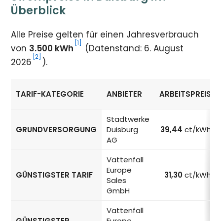
Überblick
Alle Preise gelten für einen Jahresverbrauch
[1]
von
3.500 kWh
(Datenstand: 6. August
[2]
2026
).
TARIF-KATEGORIE
ANBIETER
ARBEITSPREIS
Strompreise in Duisburg nach Tarif-Kategorie
Stadtwerke
GRUNDVERSORGUNG
Duisburg
39,44
ct/kWh
AG
Vattenfall
Europe
GÜNSTIGSTER TARIF
31,30
ct/kWh
Sales
GmbH
Vattenfall
GÜNSTIGSTER
Europe