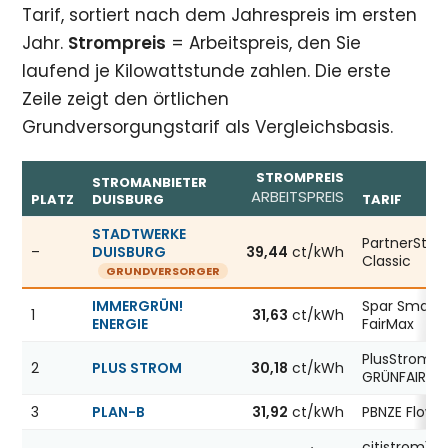
Tarif, sortiert nach dem Jahrespreis im ersten
Jahr.
Strompreis
= Arbeitspreis, den Sie
laufend je Kilowattstunde zahlen. Die erste
Zeile zeigt den örtlichen
Grundversorgungstarif als Vergleichsbasis.
STROMPREIS
STROMANBIETER
ARBEITSPREIS
PLATZ
DUISBURG
TARIF
Günstigste Stromanbieter in Duisburg, Stand 06.08.2026
STADTWERKE
PartnerStr
–
DUISBURG
39,44
ct/kWh
Classic
GRUNDVERSORGER
IMMERGRÜN!
Spar Smart
1
31,63
ct/kWh
ENERGIE
FairMax
PlusStrom
2
PLUS STROM
30,18
ct/kWh
GRÜNFAIR
3
PLAN-B
31,92
ct/kWh
PBNZE Flow1
citistrom12