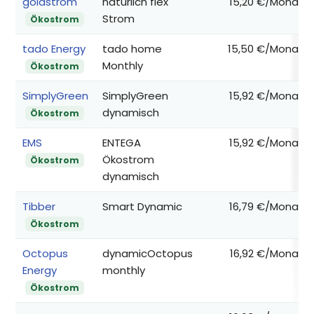
goldstrom
natürlich flex
15,20 €/Monat
Strom
Ökostrom
tado Energy
tado home
15,50 €/Monat
Monthly
Ökostrom
SimplyGreen
SimplyGreen
15,92 €/Monat
dynamisch
Ökostrom
EMS
ENTEGA
15,92 €/Monat
Ökostrom
Ökostrom
dynamisch
Tibber
Smart Dynamic
16,79 €/Monat
Ökostrom
Octopus
dynamicOctopus
16,92 €/Monat
Energy
monthly
Ökostrom