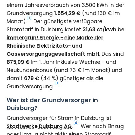
einem Jahresverbrauch von 3.500 kWh in der
Grundversorgung
1.554,29 €
(rund 130 € im
[1]
Monat).
Der günstigste verfügbare
Stromtarif in Duisburg kostet
31,63 ct/kWh
bei
immergrün! Energie - eine Marke der
Rheinische Elektrizitäts- und
Gasversorgungsgesellschaft mbH
. Das sind
875,09 €
im 1. Jahr inklusive Wechsel- und
Neukundenbonus (rund 73 € im Monat) und
damit
679 €
(44 %) günstiger als die
[3]
Grundversorgung.
Wer ist der Grundversorger in
Duisburg?
Grundversorger für Strom in Duisburg ist
[4]
Stadtwerke Duisburg AG
.
Wer nach Einzug
oder Umzug nicht aktiv einen Stromtarif