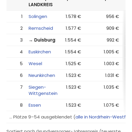
LANDKREIS
1
Solingen
1.578 €
956 €
2
Remscheid
1.577 €
909 €
3
→ Duisburg
1.554 €
992 €
4
Euskirchen
1.554 €
1.005 €
5
Wesel
1.525 €
1.003 €
6
Neunkirchen
1.523 €
1.031 €
7
Siegen-
1.523 €
1.035 €
Wittgenstein
8
Essen
1.523 €
1.075 €
… Plätze 9–54 ausgeblendet (
alle in Nordrhein-Westfal
Sortiert nach Grundversorger-Jahrespreis (teuerste