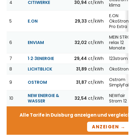
4
CITIWERKE
30,94
ct/kWh
klima
E.ON
5
E.ON
29,33
ct/kWh
ÖkoStrom
Pro Extra 12
MEIN STROM
6
ENVIAM
32,02
ct/kWh
relax 12
Monate
7
1·2·3ENERGIE
29,44
ct/kWh
123strom
8
LICHTBLICK
31,89
ct/kWh
ÖkoStrom 1
Ostrom
9
OSTROM
31,87
ct/kWh
SimplyFair
NEW ENERGIE &
NEWfair
10
32,54
ct/kWh
WASSER
Strom 12
Alle Tarife in Duisburg anzeigen und vergleichen
ANZEIGEN →