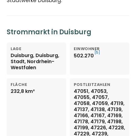
Stadtwerke Duisburg.
Strommarkt in Duisburg
LAGE
EINWOHNER
[5]
Duisburg, Duisburg,
502.270
Stadt, Nordrhein-
Westfalen
FLÄCHE
POSTLEITZAHLEN
232,8 km²
47051, 47053,
47055, 47057,
47058, 47059, 47119,
47137, 47138, 47139,
47166, 47167, 47169,
47178, 47179, 47198,
47199, 47226, 47228,
47229, 47239,