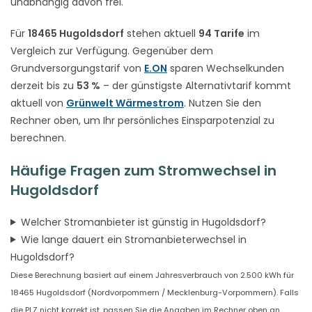
unabhängig davon frei.
Für
18465 Hugoldsdorf
stehen aktuell
94 Tarife
im
Vergleich zur Verfügung. Gegenüber dem
Grundversorgungstarif von
E.ON
sparen Wechselkunden
derzeit bis zu
53 %
– der günstigste Alternativtarif kommt
aktuell von
Grünwelt Wärmestrom
. Nutzen Sie den
Rechner oben, um Ihr persönliches Einsparpotenzial zu
berechnen.
Häufige Fragen zum Stromwechsel in
Hugoldsdorf
Welcher Stromanbieter ist günstig in Hugoldsdorf?
Wie lange dauert ein Stromanbieterwechsel in
Hugoldsdorf?
Diese Berechnung basiert auf einem Jahresverbrauch von 2.500 kWh für
18465 Hugoldsdorf (Nordvorpommern / Mecklenburg-Vorpommern). Falls
die PLZ nicht korrekt ist, passen Sie die Angaben im Rechner oben an.