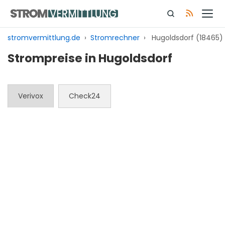
Zum
Inhalt
springen
stromvermittlung.de
›
Stromrechner
›
Hugoldsdorf (18465)
Strompreise in Hugoldsdorf
Verivox
Check24