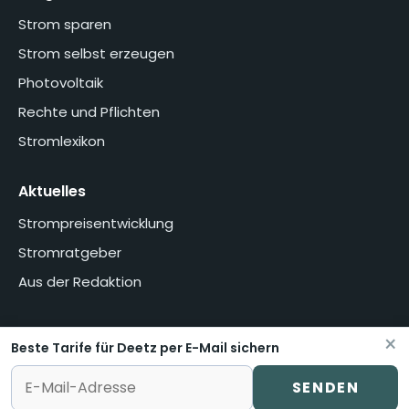
Strom sparen
Strom selbst erzeugen
Photovoltaik
Rechte und Pflichten
Stromlexikon
Aktuelles
Strompreisentwicklung
Stromratgeber
Aus der Redaktion
×
Beste Tarife für Deetz per E-Mail sichern
Home
Über uns
Methodik
Presse
Datenschutzerklärung
Impressum
Vertrag widerrufen oder kündigen
SENDEN
© stromvermittlung.de