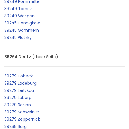
39249 Pömmelte
39249 Tornitz
39249 Wespen
39245 Dannigkow
39245 Gommern
39245 Plötzky
39264 Deetz
(diese Seite)
39279 Hobeck
39279 Ladeburg
39279 Leitzkau
39279 Loburg
39279 Rosian
39279 Schweinitz
39279 Zeppernick
39288 Burg