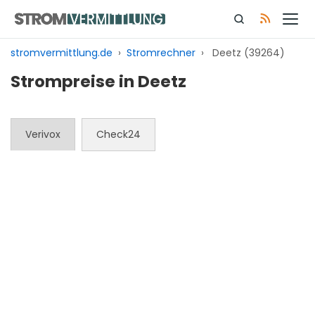
Zum
Inhalt
springen
stromvermittlung.de
›
Stromrechner
›
Deetz (39264)
Strompreise in Deetz
Verivox
Check24