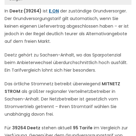
In
Deetz (39264)
ist
E.ON
der zuständige Grundversorger.
Der Grundversorgungstarif gilt automatisch, wenn Sie
keinen eigenen Liefervertrag abgeschlossen haben – er ist
jedoch in der Regel deutlich teurer als Alternativangebote
auf dem freien Markt.
Deetz gehört zu Sachsen-Anhalt, wo das Sparpotenzial
beim Anbieterwechsel überdurchschnittlich hoch ausfällt.
Ein Tarifvergleich lohnt sich hier besonders.
Das örtliche Stromnetz betreibt überwiegend
MITNETZ
STROM
als größter regionaler Verteilnetzbetreiber in
Sachsen-Anhalt. Der Netzbetreiber ist gesetzlich vom
Stromvertrieb getrennt – Ihren Stromtarif wählen Sie
unabhängig davon frei.
Für
39264 Deetz
stehen aktuell
95 Tarife
im Vergleich zur
Verfügung. Gegenüber dem Grundversorgungstarif von