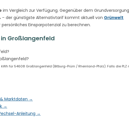
e
im Vergleich zur Verfügung. Gegenüber dem Grundversorgungs
%
– der günstigste Alternativtarif kommt aktuell von
Grünwelt
r persönliches Einsparpotenzial zu berechnen.
in Großlangenfeld
feld?
roßlangenfeld?
kWh für 54608 Großlangenfeld (Bitburg-Prüm / Rheinland-Pfalz). Falls die PLZ 
f & Marktdaten →
ck →
& Wechsel-Anleitung →