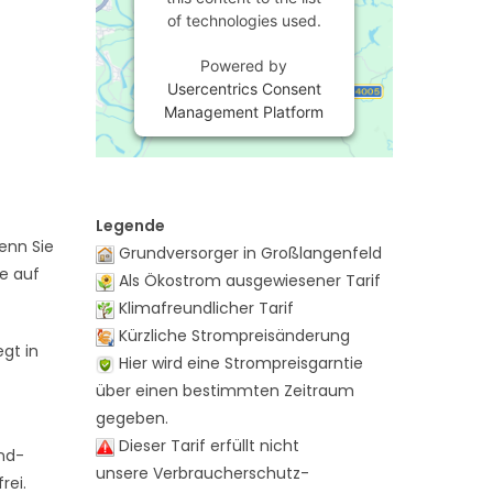
of technologies used.
Powered by
Usercentrics Consent
Management Platform
Legende
enn Sie
Grundversorger in Großlangenfeld
te auf
Als Ökostrom ausgewiesener Tarif
Klimafreundlicher Tarif
Kürzliche Strompreisänderung
gt in
Hier wird eine Strompreisgarntie
über einen bestimmten Zeitraum
gegeben.
Dieser Tarif erfüllt nicht
and-
unsere Verbraucherschutz-
rei.