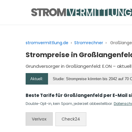
Zum
Inhalt
springen
stromvermittlung.de
›
Stromrechner
›
Großlange
Strompreise in Großlangenfel
Grundversorger in Großlangenfeld:
E.ON
– aktuell
Aktuell:
Studie: Strompreise könnten bis 2042 auf 70 
Beste Tarife für Großlangenfeld per E-Mail s
Double-Opt-in, kein Spam, jederzeit abbestellbar.
Datensch
Verivox
Check24