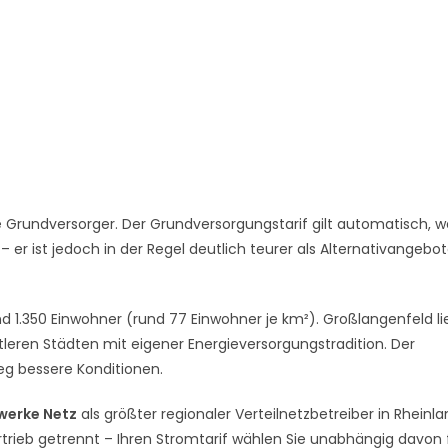
 Grundversorger. Der Grundversorgungstarif gilt automatisch, w
er ist jedoch in der Regel deutlich teurer als Alternativangebo
d 1.350 Einwohner (rund 77 Einwohner je km²). Großlangenfeld lie
tleren Städten mit eigener Energieversorgungstradition. Der
g bessere Konditionen.
werke Netz
als größter regionaler Verteilnetzbetreiber in Rheinl
rtrieb getrennt – Ihren Stromtarif wählen Sie unabhängig davon f