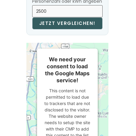
Personenzahl oder kWh angeben
JETZT VERGLEICHEN!
We need your
consent to load
the Google Maps
service!
This content is not
permitted to load due
to trackers that are not
disclosed to the visitor.
The website owner
needs to setup the site
with their CMP to add
this content to the list