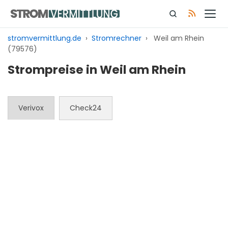
Zum
Inhalt
springen
stromvermittlung.de
›
Stromrechner
›
Weil am Rhein
(79576)
Strompreise in Weil am Rhein
Verivox
Check24