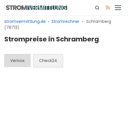
Zum
Inhalt
springen
stromvermittlung.de
›
Stromrechner
›
Schramberg
(78713)
Strompreise in Schramberg
Verivox
Check24