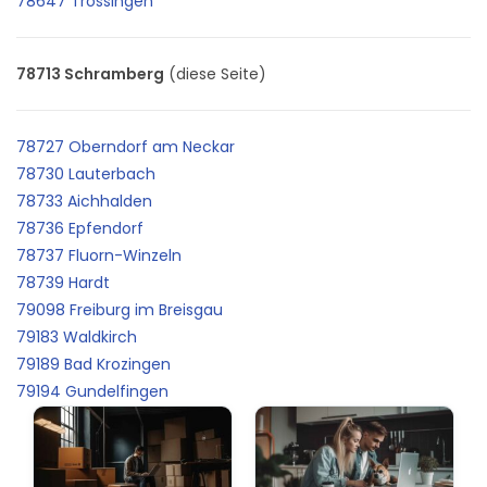
78647 Trossingen
78713 Schramberg
(diese Seite)
78727 Oberndorf am Neckar
78730 Lauterbach
78733 Aichhalden
78736 Epfendorf
78737 Fluorn-Winzeln
78739 Hardt
79098 Freiburg im Breisgau
79183 Waldkirch
79189 Bad Krozingen
79194 Gundelfingen