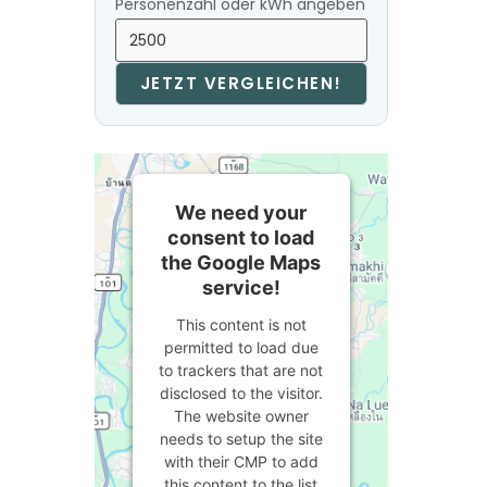
Personenzahl oder kWh angeben
JETZT VERGLEICHEN!
We need your
consent to load
the Google Maps
service!
This content is not
permitted to load due
to trackers that are not
disclosed to the visitor.
The website owner
needs to setup the site
with their CMP to add
this content to the list