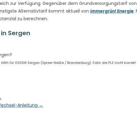
eich zur Verfügung. Gegenüber dem Grundversorgungstarif vo
nstigste Alternativtarif kommt aktuell von
immergrün! Energie
.
otenzial zu berechnen.
in Sergen
ergen?
Wh für 03058 Sergen (Spree-Neiße / Brandenburg). Falls die PLZ nicht korrekt i
→
& Wechsel-Anleitung →