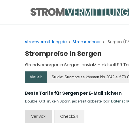
Zum
Inhalt
springen
stromvermittlung.de
›
Stromrechner
›
Sergen (0
Strompreise in Sergen
Grundversorger in Sergen:
enviaM
– aktuell 99 T
Aktuell:
Studie: Strompreise könnten bis 2042 auf 70 
Beste Tarife für Sergen per E-Mail sichern
Double-Opt-in, kein Spam, jederzeit abbestellbar.
Datensch
Verivox
Check24