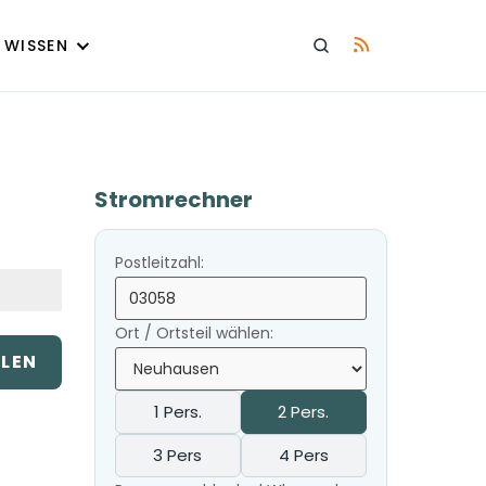
WISSEN
Stromrechner
Postleitzahl:
Ort / Ortsteil wählen:
ILEN
1 Pers.
2 Pers.
3 Pers
4 Pers